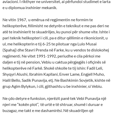
aviacioni. I rikthyer ne universitet, ai përfundoi studimet e larta
e u diplomua inxhinier mekanik.
Ne vitin 1967, u emërua në regjimentin ne formim te
helikopterëve, fillimisht ne detyrën e teknikut e me pas deri ne
atë te inxhinierit te skuadriljes, ku punoi për shume vite. Ishte i
pari teknik helikopteri i cili, pa e ditur qëllimin e rikonicionit, u
ul, me helikopterin e tij 6-25 te pilotuar nga Lulo Musai
(Spahaj) dhe Stavri Prenda në Farke, ku u vendos te dislokohej
regjimenti. Ne vitet 1991-1992, periudhe e cila përkoi me
daljen e tij në pension, Vebiu u caktua përgjegjës i ofiçinës së
helikopterëve në Farkë. Shokë shkolle te tij ishin: Fadil Leli,
Shyqyri Alushi, Ibrahim Kapllani, Enver Lame, Engjell Muho,
Halil Bello, Sadik Punavija, etj. Ne Bashkimin Sovjetik, kishte në
grup Agim Bylykun, i cili, gjithashtu u be inxhinier, si Vebiu.
Ne çdo detyre e funksion, njerëzit panë tek Vebi Punavija një
njeri me “kokën plot”, të urtë e të shtruar, shumë i duruar e
buzagaz, me takt e me dashamirësi. Në skuadriljen që