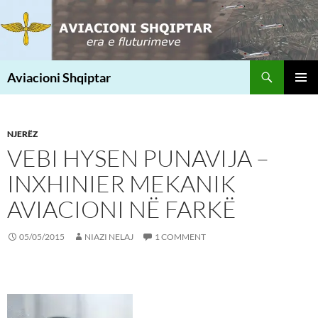
Skip
to
content
Search
Aviacioni Shqiptar
PRIMAR
MENU
NJERËZ
VEBI HYSEN PUNAVIJA –
INXHINIER MEKANIK
AVIACIONI NË FARKË
05/05/2015
NIAZI NELAJ
1 COMMENT