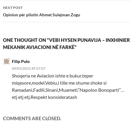
NEXT POST
Opinion për pilotin Ahmet Sulejman Zogu
ONE THOUGHT ON “VEBI HYSEN PUNAVIJA – INXHINIER
MEKANIK AVIACIONI NË FARKË”
Filip Pulo
09/05/2015 AT 07:07
Shoqeria ne Aviacion ishte e bukur,teper
miqesore,model.Vebiu,i tille me shume shoke si
Ramadani,Fadili,Sinani,Muameti,”Napolon Bonoparti”…
etj etj etj.Respekt konsideratash
COMMENTS ARE CLOSED.