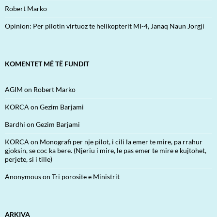
Robert Marko
Opinion: Për pilotin virtuoz të helikopterit MI-4, Janaq Naun Jorgji
KOMENTET MË TË FUNDIT
AGIM
on
Robert Marko
KORCA
on
Gezim Barjami
Bardhi
on
Gezim Barjami
KORCA
on
Monografi per nje pilot, i cili la emer te mire, pa rrahur
gjoksin, se coc ka bere. (Njeriu i mire, le pas emer te mire e kujtohet,
perjete, si i tille)
Anonymous
on
Tri porosite e Ministrit
ARKIVA