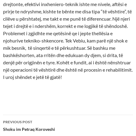
drejtonte, efektivi inxheniero-teknik ishte me nivele, aftësi e
prirje te ndryshme, kishte te bënte me disa tipa “të vështire”, të
cilëve u përshtatej, me takt e me punë të diferencuar. Një njeri
tejet i drejtë e i ndershëm, korrekt e me logjikë të shëndoshë.
Problemet i zgjidhte me qetësinë qe i jepte thellësia e
njohurive tekniko-shkencore. Tek Vebiu, kam parë një shok e
mik besnik, të sinqertë e të përkushtuar. Së bashku me
bashkëshorten, ata rritën dhe edukuan dy djem, si drita, të
denjë për origjinën e tyre. Kohët e fundit, ai i është nënshtruar
një operacioni të vështirë dhe është në procesin e rehabilitimit.
I uroj shëndet e jetë të gjatë!
Post
PREVIOUS POST
navigation
Shoku im Petraq Koroveshi