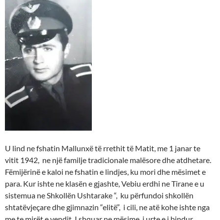
U lind ne fshatin Mallunxë të rrethit të Matit, me 1 janar te
vitit 1942, ne një familje tradicionale malësore dhe atdhetare.
Fëmijërinë e kaloi ne fshatin e lindjes, ku mori dhe mësimet e
para. Kur ishte ne klasën e gjashte, Vebiu erdhi ne Tirane e u
sistemua ne Shkollën Ushtarake “, ku përfundoi shkollën
shtatëvjeçare dhe gjimnazin “elitë”, i cili, ne atë kohe ishte nga
me te mirët e vendit. I shquar ne mësime, i urte e i bindur,