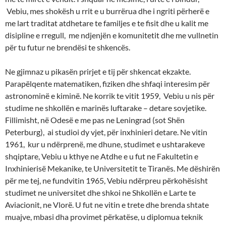
Vebiu, mes shokësh u rrit e u burrërua dhe i ngriti përherë e
me lart traditat atdhetare te familjes e te fisit dhe u kalit me
disipline e rregull, me ndjenjën e komunitetit dhe me vullnetin
për tu futur ne brendësi te shkencës.
Ne gjimnaz u pikasën prirjet e tij për shkencat ekzakte.
Parapëlqente matematiken, fiziken dhe shfaqi interesim për
astronominë e kiminë. Ne korrik te vitit 1959, Vebiu u nis për
studime ne shkollën e marinës luftarake – detare sovjetike.
Fillimisht, në Odesë e me pas ne Leningrad (sot Shën
Peterburg), ai studioi dy vjet, për inxhinieri detare. Ne vitin
1961, kur u ndërprenë, me dhune, studimet e ushtarakeve
shqiptare, Vebiu u kthye ne Atdhe e u fut ne Fakultetin e
Inxhinierisë Mekanike, te Universitetit te Tiranës. Me dëshirën
për me tej, ne fundvitin 1965, Vebiu ndërpreu përkohësisht
studimet ne universitet dhe shkoi ne Shkollën e Larte te
Aviacionit, ne Vlorë. U fut ne vitin e trete dhe brenda shtate
muajve, mbasi dha provimet përkatëse, u diplomua teknik