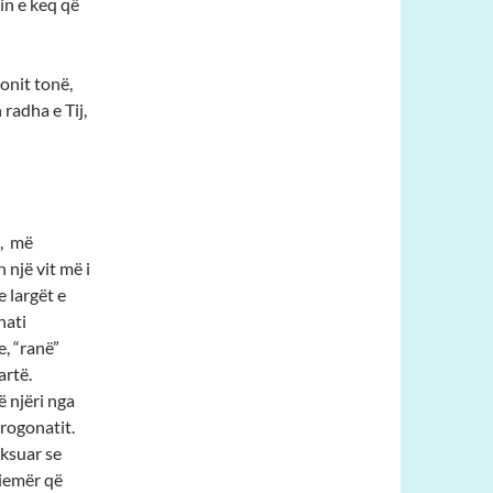
nin e keq që
ionit tonë,
 radha e Tij,
s, më
 një vit më i
 largët e
hati
e, “ranë”
artë.
 njëri nga
Progonatit.
ksuar se
biemër që