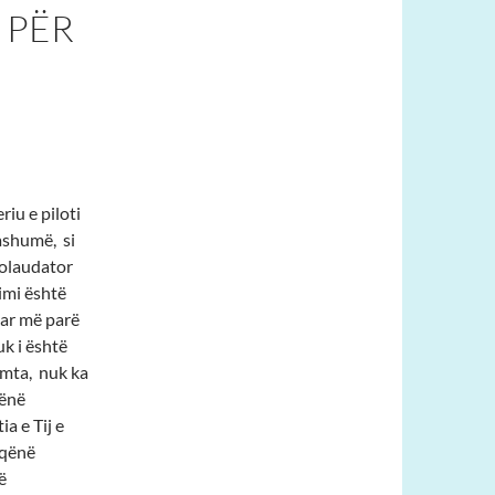
 PËR
riu e piloti
ashumë, si
kolaudator
rimi është
uar më parë
uk i është
humta, nuk ka
hënë
a e Tij e
 qënë
ë