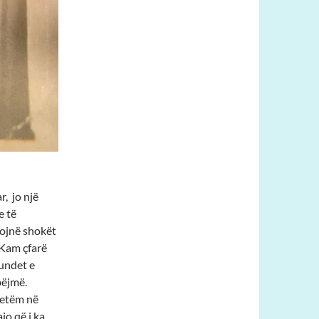
, jo një
e të
dojnë shokët
 Kam çfarë
tundet e
bëjmë.
vetëm në
jo që i ka