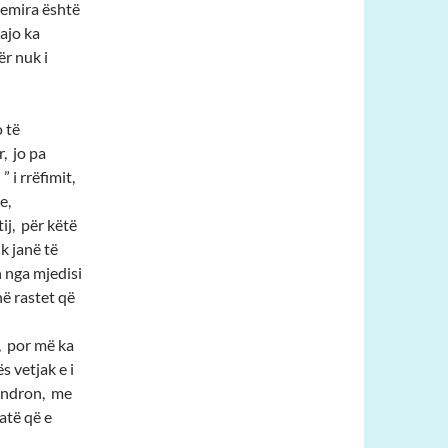
o emira është
 ajo ka
ër nuk i
 të
, jo pa
 i rrëfimit,
e,
ij, për këtë
k janë të
 nga mjedisi
hë rastet që
, por më ka
s vetjak e i
 qëndron, me
atë që e