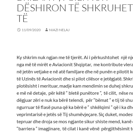
DËSHIRON TË SHKRUHET
TË
11/09/2020
NIAZI NELAJ
Ky shkrim nuk ngjan me të tjerët. Ai i përkushtohet një nje
nga më të mirët e Aviacionit Shqiptar, me kontribute vler
në jetën vetjake e në atë familjare dhe në punën e pilotit 
të Uzinës të Aviacionit dhe si pilot cilësor e jetëgjatë. Shk
plotësisht i merituar, madje kam mendimin se duhej shkr
e më në detaje, për këtë “ bletë punëtore ”, të cilit, nëse n
dëgjuar zëri e nuk ka bërë telendi, për “bëmat ” e tij të s
ngurruar të flasë puna që ka bërë e “ shkëlqimi ” që i ka d
veprimtarisë e jetës së Tij shumëvjeçare. Siç duket, modesti
tepruar dhe droja se mos ngjante sikur shiste mend, kanë
“barriera ” imagjinare, të cilat i kanë vënë përgjithësimit t