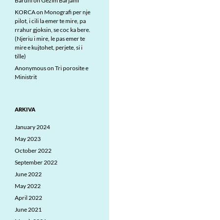
Bardhi
on
Gezim Barjami
KORCA
on
Monografi per nje
pilot, i cili la emer te mire, pa
rrahur gjoksin, se coc ka bere.
(Njeriu i mire, le pas emer te
mire e kujtohet, perjete, si i
tille)
Anonymous
on
Tri porosite e
Ministrit
ARKIVA
January 2024
May 2023
October 2022
September 2022
June 2022
May 2022
April 2022
June 2021