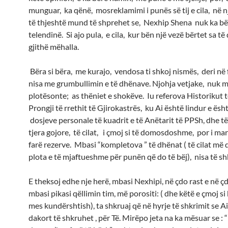
munguar, ka qënë, mosreklamimi i punës së tij e cila, në 
të thjeshtë mund të shprehet se, Nexhip Shena nuk ka bë
telendinë. Si ajo pula, e cila, kur bën një vezë bërtet sa të
gjithë mëhalla.
Bëra si bëra, me kurajo, vendosa ti shkoj nismës, deri në 
nisa me grumbullimin e të dhënave. Njohja vetjake, nuk 
plotësonte; as thëniet e shokëve. Iu referova Historikut t
Prongji të rrethit të Gjirokastrës, ku Ai është lindur e ësht
dosjeve personale të kuadrit e të Anëtarit të PPSh, dhe t
tjera gojore, të cilat, i çmoj si të domosdoshme, por i ma
farë rezerve. Mbasi “kompletova ” të dhënat ( të cilat më 
plota e të mjaftueshme për punën që do të bëj), nisa të sh
E theksoj edhe nje herë, mbasi Nexhipi, në çdo rast e në ç
mbasi pikasi qëllimin tim, më porositi: ( dhe këtë e çmoj 
mes kundërshtish), ta shkruaj që në hyrje të shkrimit se Ai
dakort të shkruhet , për Të. Mirëpo jeta na ka mësuar se : “