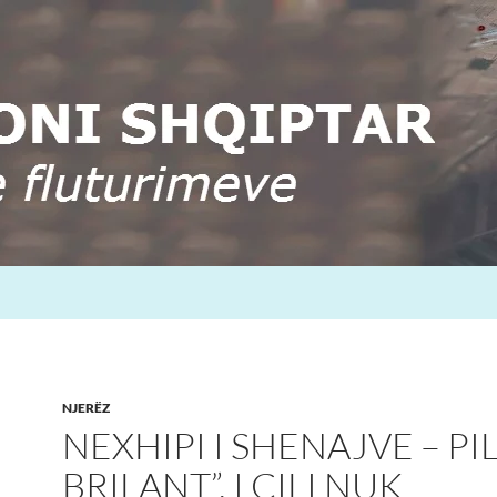
NJERËZ
NEXHIPI I SHENAJVE – PIL
BRILANT”, I CILI NUK