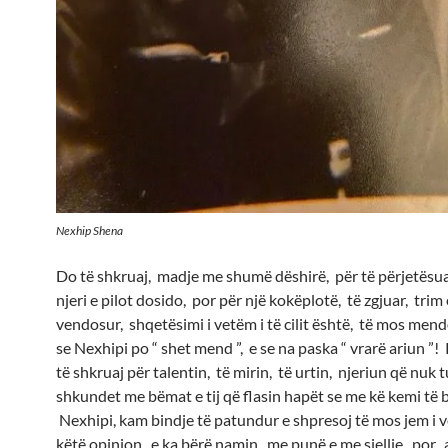
Nexhip Shena
Do të shkruaj, madje me shumë dëshirë, për të përjetësuar
njeri e pilot dosido, por për një kokëplotë, të zgjuar, trim 
vendosur, shqetësimi i vetëm i të cilit është, të mos men
se Nexhipi po “ shet mend ”, e se na paska “ vrarë ariun ”!
të shkruaj për talentin, të mirin, të urtin, njeriun që nuk 
shkundet me bëmat e tij që flasin hapët se me kë kemi të 
Nexhipi, kam bindje të patundur e shpresoj të mos jem i 
këtë opinion, e ka bërë namin, me punë e me sjellje, por, a