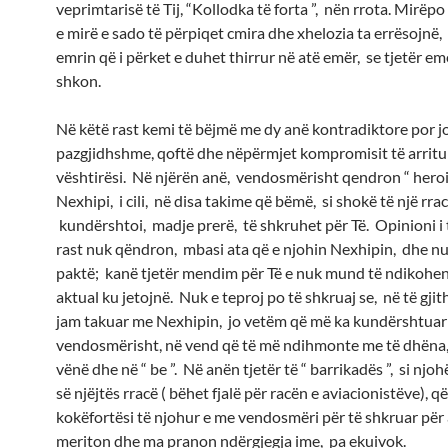
veprimtarisë të Tij, “Kollodka të forta ”, nën rrota. Mirëp
e mirë e sado të përpiqet cmira dhe xhelozia ta errësojnë,
emrin që i përket e duhet thirrur në atë emër, se tjetër em
shkon.
Në këtë rast kemi të bëjmë me dy anë kontradiktore por jo
pazgjidhshme, qoftë dhe nëpërmjet kompromisit të arritur
vështirësi. Në njërën anë, vendosmërisht qendron “ heroi ”
Nexhipi, i cili, në disa takime që bëmë, si shokë të një rrac
kundërshtoi, madje prerë, të shkruhet për Të. Opinioni i t
rast nuk qëndron, mbasi ata që e njohin Nexhipin, dhe nu
paktë; kanë tjetër mendim për Të e nuk mund të ndikohen
aktual ku jetojnë. Nuk e teproj po të shkruaj se, në të gjit
jam takuar me Nexhipin, jo vetëm që më ka kundërshtuar
vendosmërisht, në vend që të më ndihmonte me të dhëna
vënë dhe në “ be ”. Në anën tjetër të “ barrikadës ”, si njohë
së njëjtës rracë ( bëhet fjalë për racën e aviacionistëve),
kokëfortësi të njohur e me vendosmëri për të shkruar për 
meriton dhe ma pranon ndërgjegja ime, pa ekuivok.