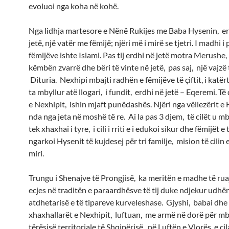
evoluoi nga koha në kohë.
Nga lidhja martesore e Nënë Rukijes me Baba Hysenin, e
jetë, një vatër me fëmijë; njëri më i mirë se tjetri. I madhi i
fëmijëve ishte Islami. Pas tij erdhi në jetë motra Merushe, 
këmbën zvarrë dhe bëri të vinte në jetë, pas saj, një vajzë 
Dituria. Nexhipi mbajti radhën e fëmijëve të çiftit, i katërt
ta mbyllur atë llogari, i fundit, erdhi në jetë – Eqeremi. Të
e Nexhipit, ishin mjaft punëdashës. Njëri nga vëllezërit e 
nda nga jeta në moshë të re. Ai la pas 3 djem, të cilët u 
tek xhaxhai i tyre, i cili i rriti e i edukoi sikur dhe fëmijët e ti
ngarkoi Hysenit të kujdesej për tri familje, mision të cilin
miri.
Trungu i Shenajve të Prongjisë, ka meritën e madhe të rua
ecjes në traditën e paraardhësve të tij duke ndjekur udhë
atdhetarisë e të tipareve kurveleshase. Gjyshi, babai dhe 
xhaxhallarët e Nexhipit, luftuan, me armë në dorë për mb
tërësisë territoriale të Shqipërisë, në Luftën e Vlorës, e cil