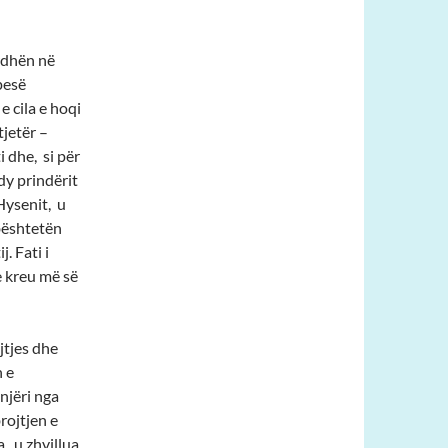
rdhën në
 pesë
e cila e hoqi
tjetër –
i dhe, si për
 dy prindërit
Hysenit, u
mbështetën
j. Fati i
 e kreu më së
jtjes dhe
n e
njëri nga
rojtjen e
a, u zhvillua