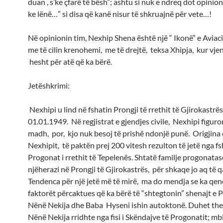
duan , s’ke çfarë të bësh”; ashtu si nuk e ndreq dot opinio
ke lënë…” si disa që kanë nisur të shkruajnë për vete…!
Në opinionin tim, Nexhip Shena është një “ Ikonë” e Aviac
me të cilin krenohemi, me të drejtë, teksa Xhipja, kur vjen
hesht për atë që ka bërë.
Jetëshkrimi:
Nexhipi u lind në fshatin Prongji të rrethit të Gjirokastrë
01.01.1949. Në regjistrat e gjendjes civile, Nexhipi figuron
madh, por, kjo nuk besoj të prishë ndonjë punë. Origjina e
Nexhipit, të paktën prej 200 vitesh rezulton të jetë nga fs
Progonat i rrethit të Tepelenës. Shtatë familje progonatas
njëherazi në Prongji të Gjirokastrës, për shkaqe jo aq të q
Tendenca për një jetë më të mirë, ma do mendja se ka qenë
faktorët përcaktues që ka bërë të “shtegtonin” shenajt e 
Nënë Nekija dhe Baba Hyseni ishin autoktonë. Duhet the
Nënë Nekija rridhte nga fisi i Skëndajve të Progonatit; m