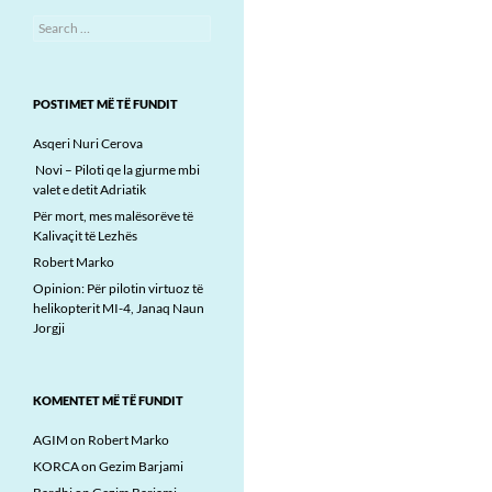
Search
for:
POSTIMET MË TË FUNDIT
Asqeri Nuri Cerova
Novi – Piloti qe la gjurme mbi
valet e detit Adriatik
Për mort, mes malësorëve të
Kalivaçit të Lezhës
Robert Marko
Opinion: Për pilotin virtuoz të
helikopterit MI-4, Janaq Naun
Jorgji
KOMENTET MË TË FUNDIT
AGIM
on
Robert Marko
KORCA
on
Gezim Barjami