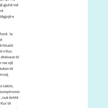
një gjuhë më
rë
 dëgjojë e
fund. Ia
më
ë fshatit
ë rritur,
ë dhënave të
rr me një
duken të
kruaj.
do takim,
si komptromis
 , nuk është
 Kur të