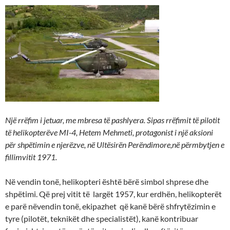
Një rrëfim i jetuar, me mbresa të pashlyera. Sipas rrëfimit të pilotit
të helikopterëve MI-4, Hetem Mehmeti, protagonist i një aksioni
për shpëtimin e njerëzve, në Ultësirën Perëndimore,në përmbytjen e
fillimvitit 1971.
Në vendin tonë, helikopteri është bërë simbol shprese dhe
shpëtimi. Që prej vitit të largët 1957, kur erdhën, helikopterët
e parë nëvendin tonë, ekipazhet që kanë bërë shfrytëzimin e
tyre (pilotët, teknikët dhe specialistët), kanë kontribuar