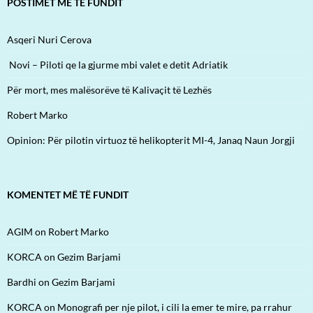
POSTIMET MË TË FUNDIT
Asqeri Nuri Cerova
Novi – Piloti qe la gjurme mbi valet e detit Adriatik
Për mort, mes malësorëve të Kalivaçit të Lezhës
Robert Marko
Opinion: Për pilotin virtuoz të helikopterit MI-4, Janaq Naun Jorgji
KOMENTET MË TË FUNDIT
AGIM
on
Robert Marko
KORCA
on
Gezim Barjami
Bardhi
on
Gezim Barjami
KORCA
on
Monografi per nje pilot, i cili la emer te mire, pa rrahur