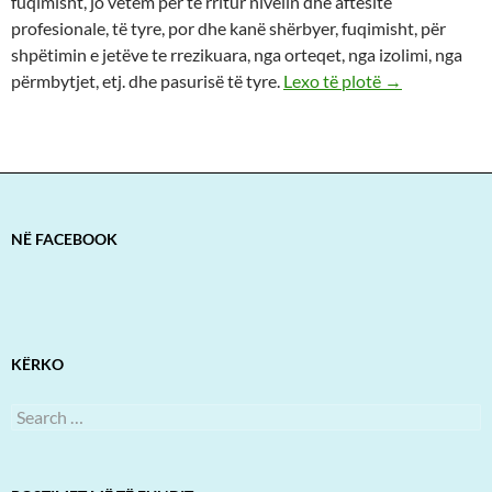
fuqimisht, jo vetëm për të rritur nivelin dhe aftësitë
profesionale, të tyre, por dhe kanë shërbyer, fuqimisht, për
shpëtimin e jetëve te rrezikuara, nga orteqet, nga izolimi, nga
përmbytjet, etj. dhe pasurisë të tyre.
Lexo të plotë
→
NË FACEBOOK
KËRKO
Search
for: