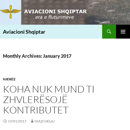
Skip
to
content
Search
Aviacioni Shqiptar
PRIMAR
MENU
Monthly Archives: January 2017
NJERËZ
KOHA NUK MUND TI
ZHVLERËSOJË
KONTRIBUTET
15/01/2017
NIAZI NELAJ